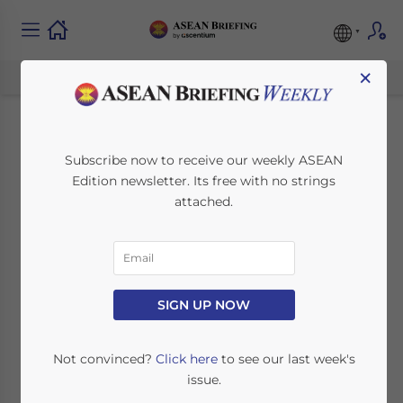
×
新加坡生物制药行业的投
Subscribe now to receive our weekly ASEAN
Edition newsletter. Its free with no strings
资机遇
attached.
May 23, 2025
Posted by
Chinese Desk
Written by
Ayman Falak Medina
Reading Time:
< 1
minute
SIGN UP NOW
Available language
Not convinced?
Click here
to see our last week's
issue.
新加坡已迅速发展为亚洲领先的生物制药中心，凭