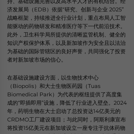
持、基础设施完善以及高水平人才的有机结合。经
Yes, I have read the
Privacy Policy
Statement for this
济发展局（EDB）依据“研究、创新与企业 2025”
website. Please send me business news and updates
for Asia!
战略框架，持续推进全行业计划，重点布局人工智
能驱动的药物研发和精准医疗等下一代前沿技术。
- case sensitive
此外，卫生科学局所提供的清晰监管机制、健全的
知识产权保护体系，以及新加坡作为安全且以法治
为基础的国际管辖区的良好声誉，共同强化了投资
者对新加坡市场的信心。
在基础设施建设方面，以生物技术中心
（Biopolis）和大士生物医药园（Tuas
Biomedical Park）为代表的枢纽提供了高度集
成的“即插即用”设施，降低了行业进入壁垒。2024
年，药明生物在大士启动了总投资达14亿美元的
CRDMO工厂建设项目；与此同时，阿斯利康宣布
将投资15亿美元在新加坡设立一座专注于抗体药物