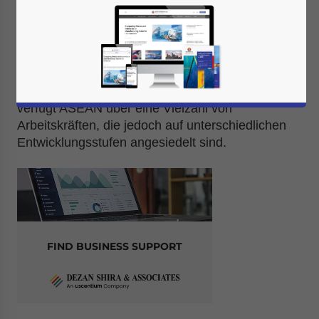
Ausländische Investoren, die sich für ASEAN
interessieren, müssen die Verfügbarkeit von
Talenten und die rechtlichen Bedingungen in den
einzelnen Mitgliedsstaaten kennen. Als regionaler
Block mit mehr als 600 Millionen Einwohnern
verfügt ASEAN über eine Vielzahl von
Arbeitskräften, die jedoch auf unterschiedlichen
Entwicklungsstufen angesiedelt sind.
FIND BUSINESS SUPPORT