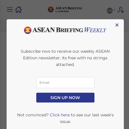
×
Die Lage des
Subscribe now to receive our weekly ASEAN
Edition newsletter. Its free with no strings
Talentpools für HR in
attached.
ASEAN
June 24, 2022
Posted by
German Desk
SIGN UP NOW
Reading Time:
7
minutes
Available language
Not convinced?
Click here
to see our last week's
issue.