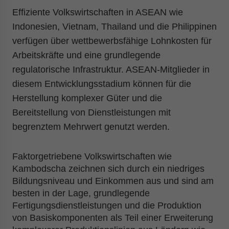
Yes, I have read the
Privacy Policy
Statement for this
Effiziente Volkswirtschaften in ASEAN wie
website. Please send me business news and updates
Indonesien, Vietnam, Thailand und die Philippinen
for Asia!
verfügen über wettbewerbsfähige
Lohnkosten
für
- case sensitive
Arbeitskräfte und eine grundlegende
regulatorische Infrastruktur. ASEAN-Mitglieder in
diesem Entwicklungsstadium können für die
Herstellung komplexer Güter und die
Bereitstellung von Dienstleistungen mit
begrenztem Mehrwert genutzt werden.
Faktorgetriebene Volkswirtschaften wie
Kambodscha zeichnen sich durch ein niedriges
Bildungsniveau und Einkommen aus und sind am
besten in der Lage, grundlegende
Fertigungsdienstleistungen und die Produktion
von Basiskomponenten als Teil einer Erweiterung