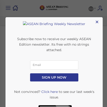
×
Singapurs
Subscribe now to receive our weekly ASEAN
Edition newsletter. Its free with no strings
Gesundheitssektor:
attached.
Das Tor zum ASEAN-
Gesundheitsmarkt
SIGN UP NOW
August 4, 2022
Posted by
German Desk
Not convinced?
Click here
to see our last week's
Reading Time:
6
minutes
issue.
Available language