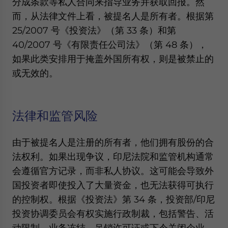
分成条款等私人合同来指导业务并获取回报。然
Yes, I have read the
Privacy Policy
Statement for this
而，从法律文件上看，被提名人是所有者。根据第
website. Please send me business news and updates
for Asia!
25/2007 号《投资法》（第 33 条）和第
40/2007 号《有限责任公司法》（第 48 条），
- case sensitive
如果此类安排用于掩盖外国所有权，则是被禁止的
或无效的。
法律和监管风险
由于被提名人是注册的所有者，他们拥有股份的合
法权利。如果出现争议，印尼法院和监管机构通常
会遵循官方记录，而非私人协议。这可能会导致外
国投资者即使投入了大量资金，也无法获得可执行
的控制权。根据《投资法》第 34 条，投资部/印尼
投资协调委员会有权实施行政制裁，包括警告、活
动限制、业务冻结、吊销许可证或下令关闭企业。