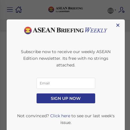
×
在印度尼西亚使用本地代
Subscribe now to receive our weekly ASEAN
Edition newsletter. Its free with no strings
持人的法律影响
attached.
August 19, 2025
Posted by
Chinese Desk
Written by
Ayman Falak Medina
Reading Time:
< 1
minute
SIGN UP NOW
Available language
Not convinced?
Click here
to see our last week's
issue.
印度尼西亚在其《正面投资清单》（总统令第