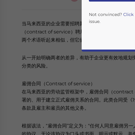
Not convinced?
Click
issue.
当马来西亚的企业需要招聘新的员工或外部专才时，
（contract of service）聘用员工，还是通过服务合
两个术语听起来相似，但它们所建立的法律关系、控
从一开始明确两者的差异，有助于企业更有效地规划
分类的风险。
雇佣合同（Contract of service）
Yes, I have read the
P
在马来西亚的劳动监管框架中，雇佣合同（contract 
署的、用于建立正式雇佣关系的合同。此类合同受《1
- case se
条款及雇主和雇员的其他义务。
根据该法，“雇佣合同”定义为：“任何人同意雇佣另
的协议，无论该协议为口头或书面、明示或默示，并