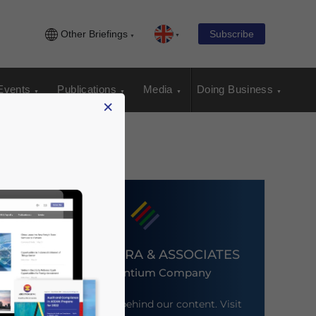
Other Briefings
Subscribe
Events
Publications
Media
Doing Business
×
DEZAN SHIRA & ASSOCIATES
An Ascentium Company
Meet the firm behind our content. Visit