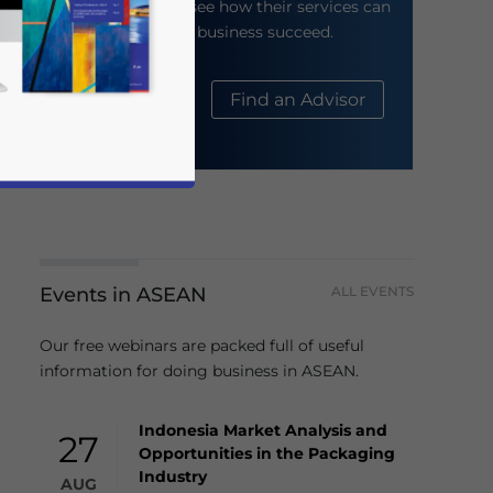
their website to see how their services can
help your business succeed.
About Us
Find an Advisor
Events in ASEAN
ALL EVENTS
business news and updates for Asia!
Our free webinars are packed full of useful
information for doing business in ASEAN.
Indonesia Market Analysis and
27
Opportunities in the Packaging
Industry
AUG