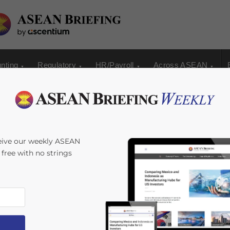
nting
Regulatory
HR/Payroll
Across ASEAN
act of Service）
eive our weekly ASEAN
s free with no strings
for Service）之区别
Time:
< 1
minute