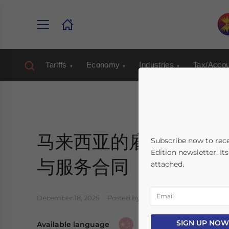
Tariffs
Economy
Industries
Tax/Accou
马来西亚的雇佣合同（Contr
Subscribe now to rec
Edition newsletter. It
与服务合同（Contract 
attached.
December 18, 2025
Posted by
Chinese Desk
Reading 
SIGN UP NOW
Available language