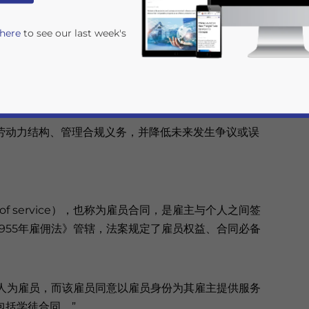
 here
to see our last week's
首先要做出的决策之一，是应当通过雇佣合同
同（contract for service）聘用独立承包人。尽管这
制程度以及成本结构却截然不同。
劳动力结构、管理合规义务，并降低未来发生争议或误
rivacy Policy
Statement for this website. Please send me 
of service），也称为雇员合同，是雇主与个人之间签
955年雇佣法》管辖，法案规定了雇员权益、合同必备
nsitive
一人为雇员，而该雇员同意以雇员身份为其雇主提供服务
包括学徒合同。”