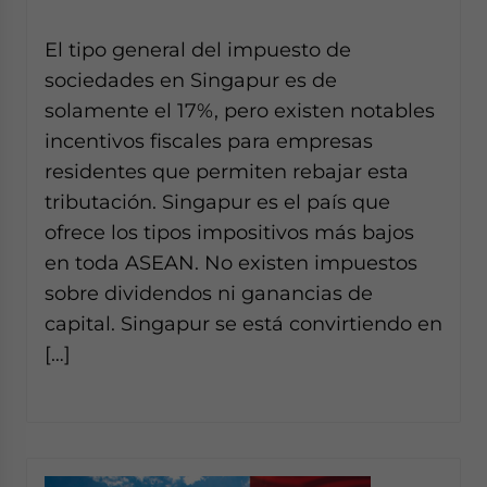
Yes, I have read the
Privacy Policy
Statement for this
website. Please send me business news and updates
El tipo general del impuesto de
for Asia!
sociedades en Singapur es de
solamente el 17%, pero existen notables
- case sensitive
incentivos fiscales para empresas
residentes que permiten rebajar esta
tributación. Singapur es el país que
ofrece los tipos impositivos más bajos
en toda ASEAN. No existen impuestos
sobre dividendos ni ganancias de
capital. Singapur se está convirtiendo en
[…]