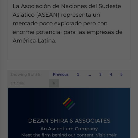
La Asociación de Naciones del Sudeste
Asiático (ASEAN) representa un
mercado poco explorado pero con
enorme potencial para las empresas de
América Latina.
Posts
Showing 6 of 56
Previous
1
…
3
4
5
navigation
articles
6
DEZAN SHIRA & ASSOCIATES
An Ascentium Company
Meet the firm behind our content. Visit their