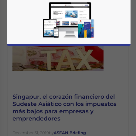
Singapur, el corazón financiero del
Sudeste Asiático con los impuestos
más bajos para empresas y
emprendedores
December 31, 2019
by
ASEAN Briefing