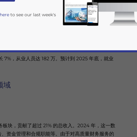
 here
to see our last week's
业已从以语音服务为主的呼叫中心，逐步发展为高价值服
健、法律、信息技术和数据分析等领域，业务更具知识
 7%，从业人员达 182 万。预计到 2025 年底，就业
领域
rivacy Policy
Statement for this website. Please send me 
nsitive
务板块，贡献了超过 21% 的总收入。2024 年，这一数
报告、资金管理和合规职能等。由于对高质量财务服务的