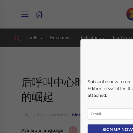
Tariffs
Economy
Industries
Tax/Accou
后呼叫中心时代：菲律宾高
Subscribe now to rec
Edition newsletter. It
的崛起
attached.
July 18, 2025
Posted by
Chinese Desk
Written by
Giuli
SIGN UP NOW
Available language