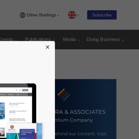
Other Briefings
Subscribe
Events
Publications
Media
Doing Business
×
DEZAN SHIRA & ASSOCIATES
An Ascentium Company
Meet the firm behind our content. Visit