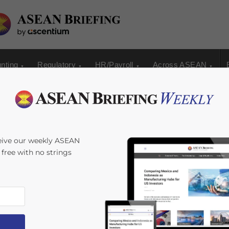
nting
Regulatory
HR/Payroll
Across ASEAN
价值 IT-BPM 服务
eive our weekly ASEAN
s free with no strings
a Interesse
Reading Time:
< 1
minute