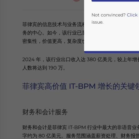
Not convinced?
Click
issue.
菲律宾的信息技术与业务流程管理（IT-BPM）行
务的中心。如今，该行业已显著拓展至金融、医疗保
密集性，价值更高，复杂度也大幅提升。
2024 年，该行业出口收入达 380 亿美元，较上年增长
人数将达到 190 万。
菲律宾高价值 IT-BPM 增长的关键
Yes, I have read the
P
- case se
财务和会计服务
财务和会计是菲律宾 IT-BPM 行业中最大的非语音业
字约为 80 亿美元。服务范围涵盖薪资处理、财务