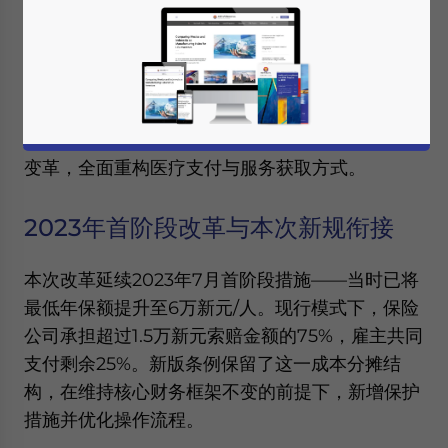
后的外籍劳工医疗保险框架正式实施。此次升级是
加强工作准证（Work Permit）和S准证（S
Pass）持有者保障的第二阶段改革，旨在为劳工
与雇主构建更公平的医疗体系。新规推出按年龄差
异化保费、医院直付机制以及标准化免责条款三大
变革，全面重构医疗支付与服务获取方式。
2023年首阶段改革与本次新规衔接
本次改革延续2023年7月首阶段措施——当时已将
最低年保额提升至6万新元/人。现行模式下，保险
公司承担超过1.5万新元索赔金额的75%，雇主共同
支付剩余25%。新版条例保留了这一成本分摊结
构，在维持核心财务框架不变的前提下，新增保护
措施并优化操作流程。