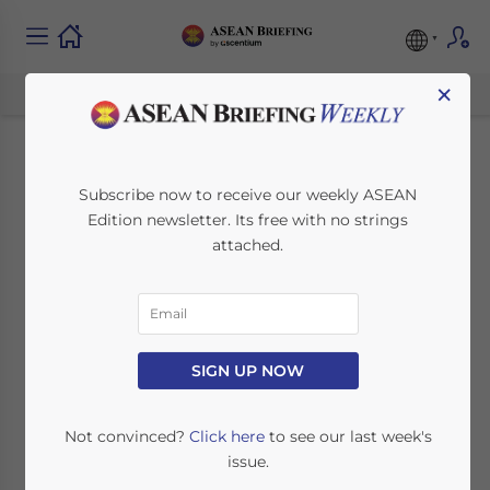
×
新加坡外籍劳工医疗保险
Subscribe now to receive our weekly ASEAN
Edition newsletter. Its free with no strings
新规正式生效
attached.
July 28, 2025
Posted by
Chinese Desk
Written by
Ayman Falak Medina
Reading Time:
< 1
minute
SIGN UP NOW
Available language
Not convinced?
Click here
to see our last week's
issue.
自2025年7月1日起，新加坡人力部（MOM）修订