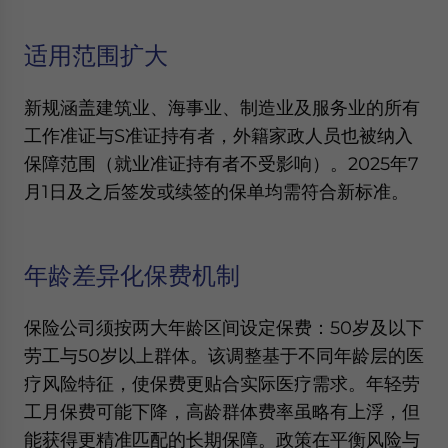
Yes, I have read the
Privacy Policy
Statement for this
website. Please send me business news and updates
适用范围扩大
for Asia!
- case sensitive
新规涵盖建筑业、海事业、制造业及服务业的所有
工作准证与S准证持有者，外籍家政人员也被纳入
保障范围（就业准证持有者不受影响）。2025年7
月1日及之后签发或续签的保单均需符合新标准。
年龄差异化保费机制
保险公司须按两大年龄区间设定保费：50岁及以下
劳工与50岁以上群体。该调整基于不同年龄层的医
疗风险特征，使保费更贴合实际医疗需求。年轻劳
工月保费可能下降，高龄群体费率虽略有上浮，但
能获得更精准匹配的长期保障。政策在平衡风险与