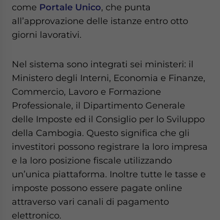
Yes, I have read the
Privacy Policy
Statement for this
come
Portale Unico
, che punta
website. Please send me business news and updates
all’approvazione delle istanze entro otto
for Asia!
giorni lavorativi.
- case sensitive
Nel sistema sono integrati sei ministeri: il
Ministero degli Interni, Economia e Finanze,
Commercio, Lavoro e Formazione
Professionale, il Dipartimento Generale
delle Imposte ed il Consiglio per lo Sviluppo
della Cambogia. Questo significa che gli
investitori possono registrare la loro impresa
e la loro posizione fiscale utilizzando
un’unica piattaforma. Inoltre tutte le tasse e
imposte possono essere pagate online
attraverso vari canali di pagamento
elettronico.