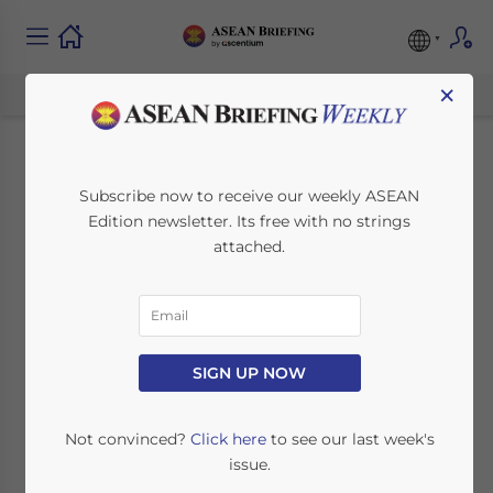
×
La Cambogia Lancia
Subscribe now to receive our weekly ASEAN
Edition newsletter. Its free with no strings
il Nuovo Sistema di
attached.
Registrazione Online
Delle Imprese
SIGN UP NOW
October 29, 2020
Posted by
ASEAN Briefing
Reading Time:
4
minutes
Not convinced?
Click here
to see our last week's
issue.
Il 15 giugno 2020 il governo