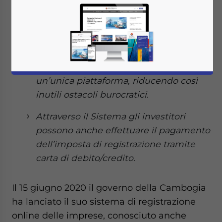
cambogiano ha lanciato il proprio
sistema online per la registrazione
delle imprese.
Gli investitori possono registrare la loro
attività e la loro posizione fiscale su
un’unica piattaforma, riducendo così
inutili ostacoli burocratici.
Attraverso il Sistema gli investitori
possono anche effettuare il pagamento
dell’imposta di registrazione tramite
carta di debito/credito.
Il 15 giugno 2020 il governo della Cambogia
ha lanciato il suo sistema di registrazione
online delle imprese, conosciuto anche