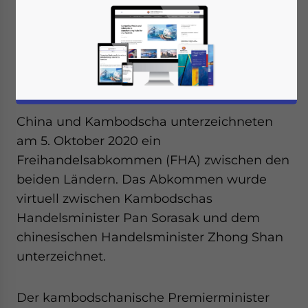
werden
October 22, 2020
Posted by
German Desk
Written by
Dezan Shira & Associates
Reading Time:
2
minutes
China und Kambodscha unterzeichneten
am 5. Oktober 2020 ein
Freihandelsabkommen (FHA) zwischen den
beiden Ländern. Das Abkommen wurde
virtuell zwischen Kambodschas
Handelsminister Pan Sorasak und dem
chinesischen Handelsminister Zhong Shan
unterzeichnet.
Der kambodschanische Premierminister