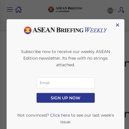
×
Das
Subscribe now to receive our weekly ASEAN
Edition newsletter. Its free with no strings
Freihandelsabkomme
attached.
zwischen China und
Kambodscha soll das
erste bilaterale
SIGN UP NOW
Freihandelsabkomme
Not convinced?
Click here
to see our last week's
issue.
Kambodschas