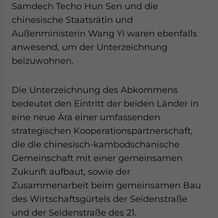
Samdech Techo Hun Sen und die
Yes, I have read the
Privacy Policy
Statement for this
website. Please send me business news and updates
chinesische Staatsrätin und
for Asia!
Außenministerin Wang Yi waren ebenfalls
anwesend, um der Unterzeichnung
- case sensitive
beizuwohnen.
Die Unterzeichnung des Abkommens
bedeutet den Eintritt der beiden Länder in
eine neue Ära einer umfassenden
strategischen Kooperationspartnerschaft,
die die chinesisch-kambodschanische
Gemeinschaft mit einer gemeinsamen
Zukunft aufbaut, sowie der
Zusammenarbeit beim gemeinsamen Bau
des Wirtschaftsgürtels der Seidenstraße
und der Seidenstraße des 21.