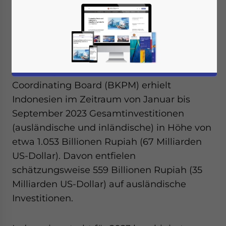
Direktinvestitionen (FDI) in das Land und
bemerkenswerte Sektoren, die den Großteil
der ausländischen Investitionen anziehen.
Nach Angaben des Indonesian Investment
Coordinating Board (BKPM) erhielt
Indonesien im Zeitraum von Januar bis
September 2023 Gesamtinvestitionen
(ausländische und inländische) in Höhe von
etwa 1.053 Billionen Rupiah (67 Milliarden
US-Dollar). Davon entfielen
schätzungsweise 559 Billionen Rupiah (35
Milliarden US-Dollar) auf ausländische
Investitionen.