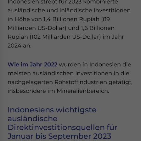
Indonesien strebt für 2023 kombinierte
Yes, I have read the
Privacy Policy
Statement for this
ausländische und inländische Investitionen
website. Please send me business news and updates
for Asia!
in Höhe von 1,4 Billionen Rupiah (89
Milliarden US-Dollar) und 1,6 Billionen
- case sensitive
Rupiah (102 Milliarden US-Dollar) im Jahr
2024 an.
Wie im Jahr 2022
wurden in Indonesien die
meisten ausländischen Investitionen in die
nachgelagerten Rohstoffindustrien getätigt,
insbesondere im Mineralienbereich.
Indonesiens wichtigste
ausländische
Direktinvestitionsquellen für
Januar bis September 2023