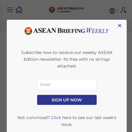
×
Indonesiens
Subscribe now to receive our weekly ASEAN
Edition newsletter. Its free with no strings
Wirtschaft in 2023
attached.
December 20, 2023
Posted by
ASEAN Briefing
Written by
Ayman Falak Medina
Reading Time:
4
minutes
Wir fassen die wichtigsten wirtschaftlichen
SIGN UP NOW
Höhepunkte Indonesiens im Jahr 2023
zusammen, darunter die wichtigsten
Not convinced?
Click here
to see our last week's
Quellen für ausländische
issue.