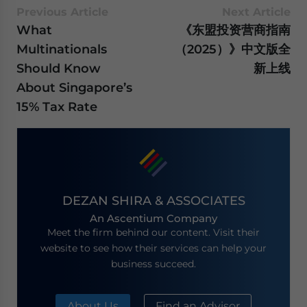
Previous Article
Next Article
What
《东盟投资营商指南
Multinationals
（2025）》中文版全
Should Know
新上线
About Singapore’s
15% Tax Rate
DEZAN SHIRA & ASSOCIATES
An Ascentium Company
Meet the firm behind our content. Visit their
website to see how their services can help your
business succeed.
About Us
Find an Advisor