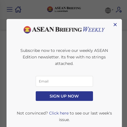
×
跨国企业须知：关于新加
Subscribe now to receive our weekly ASEAN
Edition newsletter. Its free with no strings
坡15%税率的重要信息
attached.
January 3, 2025
Posted by
Chinese Desk
Written by
Ayman Falak Medina
Reading Time:
< 1
minute
SIGN UP NOW
新加坡于2025年1月1日起对在该国运营的跨国企业
（MNE）实施15%的最低税率。这一举措与经济合
Not convinced?
Click here
to see our last week's
作与发展组织（OECD）主导的全球税基侵蚀与利
issue.
润转移（BEPS）2.0框架保持一致。BEPS 2.0旨