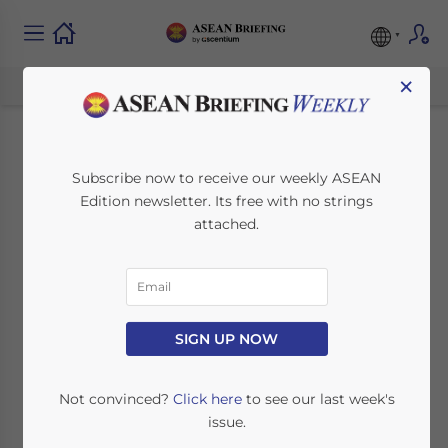
×
Secteur indonésien
Subscribe now to receive our weekly ASEAN
Edition newsletter. Its free with no strings
du commerce
attached.
électronique –
potentiel de marché
et défis
SIGN UP NOW
Not convinced?
Click here
to see our last week's
May 20, 2019
Posted by
ASEAN Briefing
issue.
Reading Time:
5
minutes