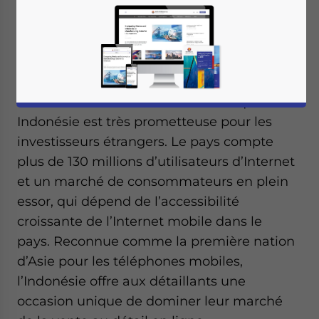
Écrit par :
Dezan Shira & Associates
Traduit par :
Fatma Gueye Dione
L’industrie du commerce électronique en
Indonésie est très prometteuse pour les
investisseurs étrangers. Le pays compte
plus de 130 millions d’utilisateurs d’Internet
et un marché de consommateurs en plein
essor, qui dépend de l’accessibilité
croissante de l’Internet mobile dans le
pays. Reconnue comme la première nation
d’Asie pour les téléphones mobiles,
l’Indonésie offre aux détaillants une
occasion unique de dominer leur marché