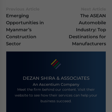
Previous Article
Next Article
Emerging
The ASEAN
Opportunities in
Automobile
Myanmar’s
Industry: Top
Construction
Destinations for
Sector
Manufacturers
DEZAN SHIRA & ASSOCIATES
An Ascentium Company
Meet the firm behind our content. Visit their
website to see how their services can help your
business succeed.