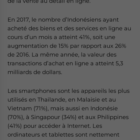
de la vente au détail en ligne.
Yes, I have read the
Privacy Policy
Statement for this
website. Please send me business news and updates
for Asia!
En 2017, le nombre d’Indonésiens ayant
acheté des biens et des services en ligne au
- case sensitive
cours d’un mois a atteint 41%, soit une
augmentation de 15% par rapport aux 26%
de 2016. La même année, la valeur des
transactions d’achat en ligne a atteint 5,3
milliards de dollars.
Les smartphones sont les appareils les plus
utilisés en Thaïlande, en Malaisie et au
Vietnam (71%), mais aussi en Indonésie
(70%), à Singapour (34%) et aux Philippines
(41%) pour accéder à Internet. Les
ordinateurs et tablettes sont nettement