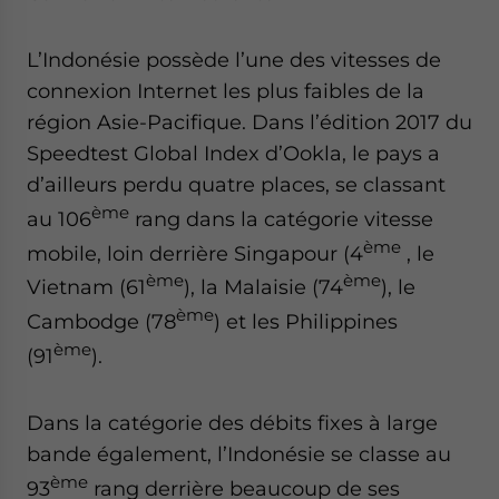
L’Indonésie possède l’une des vitesses de
connexion Internet les plus faibles de la
région Asie-Pacifique. Dans l’édition 2017 du
Speedtest Global Index d’Ookla, le pays a
d’ailleurs perdu quatre places, se classant
ème
au 106
rang dans la catégorie vitesse
ème
mobile, loin derrière Singapour (4
, le
ème
ème
Vietnam (61
), la Malaisie (74
), le
ème
Cambodge (78
) et les Philippines
ème
(91
).
Dans la catégorie des débits fixes à large
bande également, l’Indonésie se classe au
ème
93
rang derrière beaucoup de ses