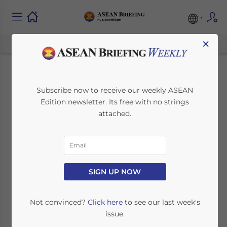
×
Infrastruktur-
Subscribe now to receive our weekly ASEAN
Edition newsletter. Its free with no strings
Investitionsprojekte
attached.
in Indonesien führen
zu einer erhöhten
Produktionskapazität
SIGN UP NOW
Not convinced?
Click here
to see our last week's
February 24, 2021
Posted by
German Desk
issue.
Reading Time:
4
minutes