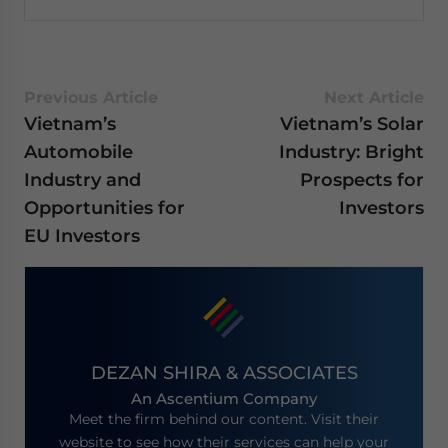
Previous Article
Next Article
Vietnam’s
Vietnam’s Solar
Automobile
Industry: Bright
Industry and
Prospects for
Opportunities for
Investors
EU Investors
DEZAN SHIRA & ASSOCIATES
An Ascentium Company
Meet the firm behind our content. Visit their
website to see how their services can help your