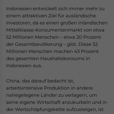
Yes, I have read the
Privacy Policy
Statement for this
Indonesien entwickelt sich immer mehr zu
website. Please send me business news and updates
for Asia!
einem attraktiven Ziel für ausländische
Investoren, da es einen großen inländischen
- case sensitive
Mittelklasse-Konsumentenmarkt von etwa
52 Millionen Menschen – etwa 20 Prozent
der Gesamtbevölkerung – gibt. Diese 52
Millionen Menschen machen 43 Prozent
des gesamten Haushaltskonsums in
Indonesien aus.
China, das darauf bedacht ist,
arbeitsintensive Produktion in andere
nahegelegene Länder zu verlagern, um
seine eigene Wirtschaft anzukurbeln und in
der Wertschöpfungskette aufzusteigen, ist