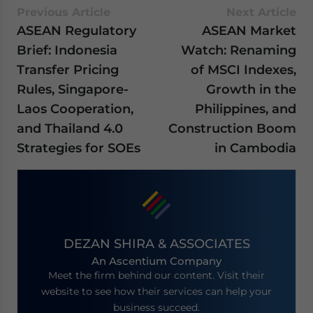
Previous Article
Next Article
ASEAN Regulatory
ASEAN Market
Brief: Indonesia
Watch: Renaming
Transfer Pricing
of MSCI Indexes,
Rules, Singapore-
Growth in the
Laos Cooperation,
Philippines, and
and Thailand 4.0
Construction Boom
Strategies for SOEs
in Cambodia
DEZAN SHIRA & ASSOCIATES
An Ascentium Company
Meet the firm behind our content. Visit their
website to see how their services can help your
business succeed.