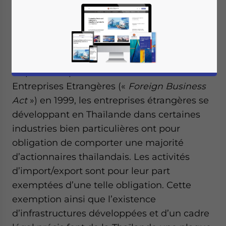
Écrit par :
Dezan Shira & Associates
Traduit par :
Alan Hervé
Depuis l’adoption de la Loi sur les
Entreprises Etrangères («
Foreign Business
Act
») en 1999, les entreprises étrangères se
développant en Thaïlande dans certaines
industries bien particulières ont pour
obligation de comporter une majorité
d’actionnaires thaïlandais. Les activités
d’import/export sont pour leur part
exemptées d’une telle obligation. Cette
exemption ainsi que l’existence
d’infrastructures développées et d’un cadre