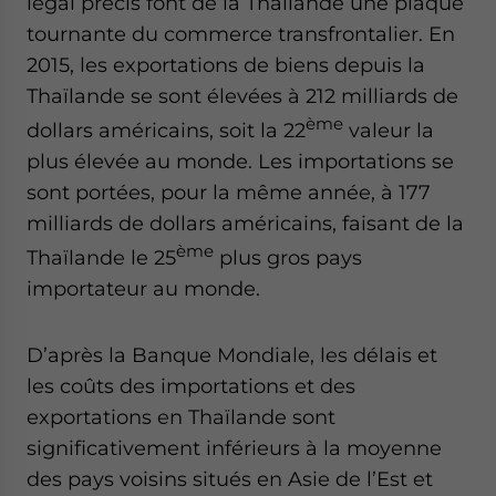
légal précis font de la Thaïlande une plaque
Yes, I have read the
Privacy Policy
Statement for this
tournante du commerce transfrontalier. En
website. Please send me business news and updates
for Asia!
2015, les exportations de biens depuis la
Thaïlande se sont élevées à 212 milliards de
- case sensitive
ème
dollars américains, soit la 22
valeur la
plus élevée au monde. Les importations se
sont portées, pour la même année, à 177
milliards de dollars américains, faisant de la
ème
Thaïlande le 25
plus gros pays
importateur au monde.
D’après la Banque Mondiale, les délais et
les coûts des importations et des
exportations en Thaïlande sont
significativement inférieurs à la moyenne
des pays voisins situés en Asie de l’Est et