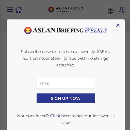
×
Guide des
Subscribe now to receive our weekly ASEAN
Edition newsletter. Its free with no strings
Procédures
attached.
d’Exportations et
d’Importations en
Thaïlande
SIGN UP NOW
Not convinced?
Click here
to see our last week's
January 20, 2017
Posted by
ASEAN Briefing
issue.
Reading Time:
7
minutes