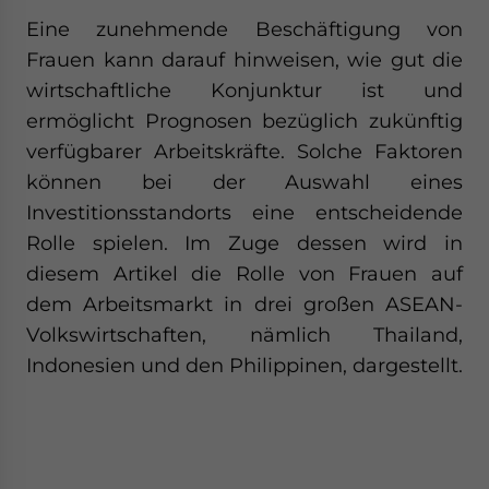
Yes, I have read the
Privacy Policy
Statement for this
Eine zunehmende Beschäftigung von
website. Please send me business news and updates
Frauen kann darauf hinweisen, wie gut die
for Asia!
wirtschaftliche Konjunktur ist und
- case sensitive
ermöglicht Prognosen bezüglich zukünftig
verfügbarer Arbeitskräfte. Solche Faktoren
können bei der Auswahl eines
Investitionsstandorts eine entscheidende
Rolle spielen. Im Zuge dessen wird in
diesem Artikel die Rolle von Frauen auf
dem Arbeitsmarkt in drei großen ASEAN-
Volkswirtschaften, nämlich Thailand,
Indonesien und den Philippinen, dargestellt.