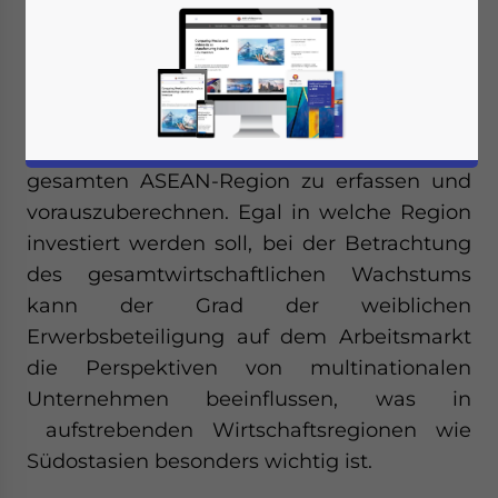
Arbeitsmärkten.
Es ist für ausländische Investoren und
internationale Unternehmen wichtig, die
Erwerbstätigenquote von Frauen in der
gesamten ASEAN-Region zu erfassen und
vorauszuberechnen. Egal in welche Region
investiert werden soll, bei der Betrachtung
des gesamtwirtschaftlichen Wachstums
kann der Grad der weiblichen
Erwerbsbeteiligung auf dem Arbeitsmarkt
die Perspektiven von multinationalen
Unternehmen beeinflussen, was in
aufstrebenden Wirtschaftsregionen wie
Südostasien besonders wichtig ist.