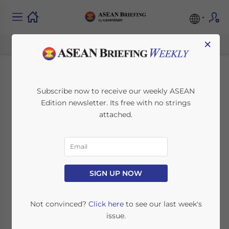
×
Frauen in der
Subscribe now to receive our weekly ASEAN
Edition newsletter. Its free with no strings
Arbeitswelt der
attached.
ASEAN Region – Teil 2
February 15, 2016
Posted by
German Desk
SIGN UP NOW
Reading Time:
5
minutes
Im zweiten Teil der dreiteiligen Serie
Not convinced?
Click here
to see our last week's
beschäftigt sich ASEAN Briefing weiter mit
issue.
der Beteiligung von Frauen an regionalen