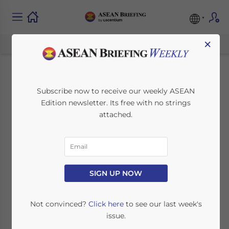
×
Foires commerciales
Subscribe now to receive our weekly ASEAN
Edition newsletter. Its free with no strings
en Thaïlande – Les
attached.
étapes pour protéger
votre propriété
intellectuelle
SIGN UP NOW
Not convinced?
Click here
to see our last week's
August 22, 2017
Posted by
ASEAN Briefing
issue.
Reading Time:
4
minutes