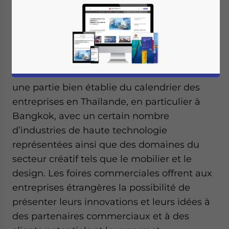
Écrit par :
Dezan Shira & Associates
Traduit par :
Yiwei Chen
Les foires commerciales sont maintenant
une partie bien établie du calendrier des
entreprises en Thaïlande, en particulier à
Bangkok, avec un certain nombre
d’industries de haute technologie
représentées ainsi que des domaines du
secteur créatif tels que le mobilier et le
design. Les foires commerciales offrent aux
entreprises étrangères la possibilité de
présenter leurs innovations et leurs idées à
des partenaires commerciaux et à des