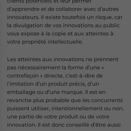
clients potentiels et leur permet
Yes, I have read the
Privacy Policy
Statement for this
d’apprendre et de collaborer avec d’autres
website. Please send me business news and updates
for Asia!
innovateurs. Il existe toutefois un risque, car
la divulgation de vos innovations au public
- case sensitive
vous expose à la copie et aux atteintes à
votre propriété intellectuelle.
Les atteintes aux innovations ne prennent
pas nécessairement la forme d’une «
contrefaçon » directe, c’est-à-dire de
l’imitation d’un produit précis, d’un
emballage ou d’une marque. Il est en
revanche plus probable que les concurrents
puissent utiliser, intentionnellement ou non,
une partie de votre produit ou de votre
innovation. Il est donc conseillé d’être aussi