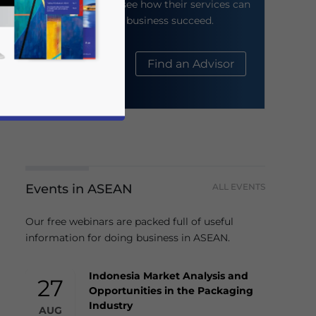
their website to see how their services can
help your business succeed.
About Us
Find an Advisor
Events in ASEAN
ALL EVENTS
business news and updates for Asia!
Our free webinars are packed full of useful
information for doing business in ASEAN.
Indonesia Market Analysis and
27
Opportunities in the Packaging
Industry
AUG