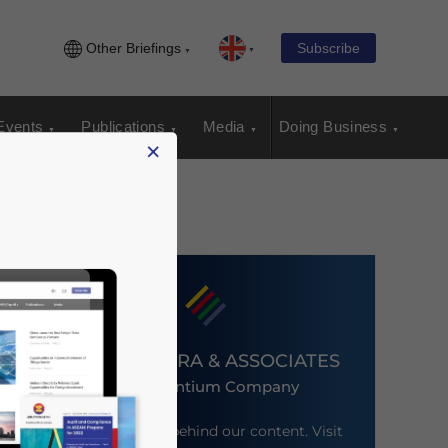
Other Briefings
Subscribe
Events
Publications
Media
Doing Business
×
DEZAN SHIRA & ASSOCIATES
An Ascentium Company
Meet the firm behind our content. Visit