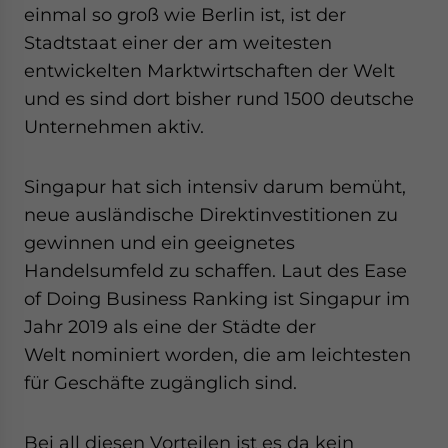
Yes, I have read the
Privacy Policy
Statement for this
einmal so groß wie Berlin ist, ist der
website. Please send me business news and updates
Stadtstaat einer der am weitesten
for Asia!
entwickelten Marktwirtschaften der Welt
und es sind dort bisher rund 1500 deutsche
- case sensitive
Unternehmen aktiv.
Singapur hat sich intensiv darum bemüht,
neue ausländische Direktinvestitionen zu
gewinnen und ein geeignetes
Handelsumfeld zu schaffen. Laut des Ease
of Doing Business Ranking ist Singapur im
Jahr 2019 als eine der Städte der
Welt nominiert worden, die am leichtesten
für Geschäfte zugänglich sind.
Bei all diesen Vorteilen ist es da kein