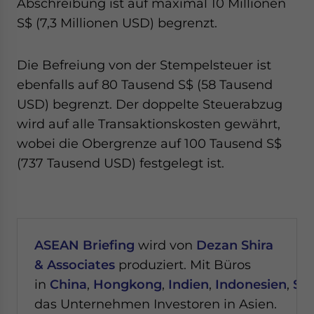
Abschreibung ist auf maximal 10 Millionen
S$ (7,3 Millionen USD) begrenzt.
Die Befreiung von der Stempelsteuer ist
ebenfalls auf 80 Tausend S$ (58 Tausend
USD) begrenzt. Der doppelte Steuerabzug
wird auf alle Transaktionskosten gewährt,
wobei die Obergrenze auf 100 Tausend S$
(737 Tausend USD) festgelegt ist.
ASEAN Briefing
wird von
Dezan Shira
& Associates
produziert. Mit Büros
in
China
,
Hongkong
,
Indien
,
Indonesien
,
Si
das Unternehmen Investoren in Asien.