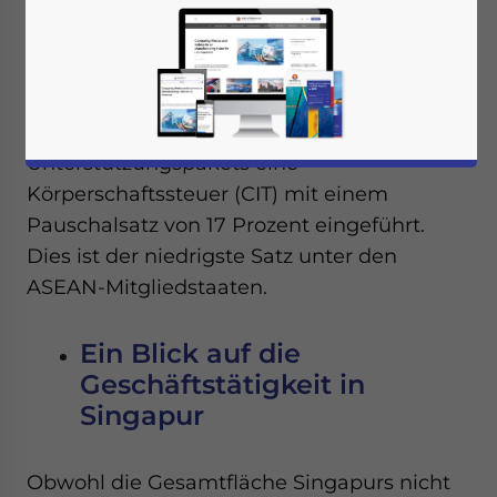
wirtschaftliche Entwicklung des Landes
erachtet wird.
Außerdem hat die Regierung als Teil ihres
Drei-Jahres-Übergangs-
Unterstützungspakets eine
Körperschaftssteuer (CIT) mit einem
Pauschalsatz von 17 Prozent eingeführt.
Dies ist der niedrigste Satz unter den
ASEAN-Mitgliedstaaten.
Ein Blick auf die
Geschäftstätigkeit in
Singapur
Obwohl die Gesamtfläche Singapurs nicht