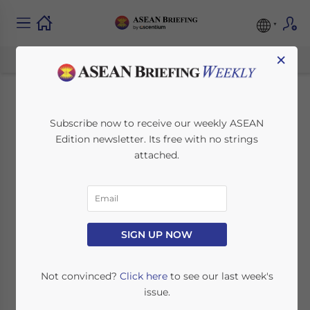
×
Das Steuersystem in
Subscribe now to receive our weekly ASEAN
Edition newsletter. Its free with no strings
Singapur
attached.
May 25, 2020
Posted by
German Desk
Reading Time:
4
minutes
Wenn sich Unternehmen in Singapur
SIGN UP NOW
niederlassen, können sie für verschiedene
Steueranreize in Betracht kommen, sobald
Not convinced?
Click here
to see our last week's
ihre Geschäftstätigkeit als vorteilhaft für die
issue.