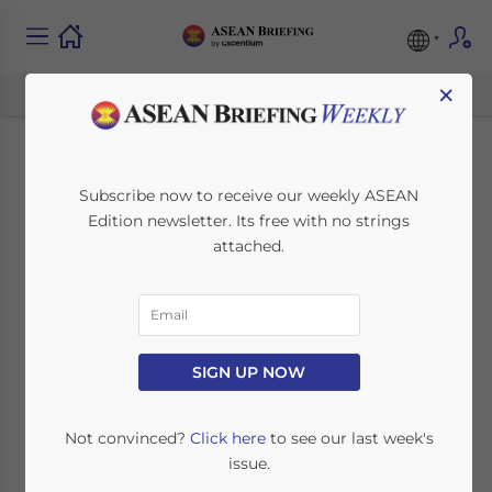
×
Comprendre la
Subscribe now to receive our weekly ASEAN
Edition newsletter. Its free with no strings
Nouvelle Législation
attached.
Thaïlandaise sur les
Entreprises
Etrangères
SIGN UP NOW
Not convinced?
Click here
to see our last week's
March 1, 2017
Posted by
ASEAN Briefing
issue.
Reading Time:
6
minutes