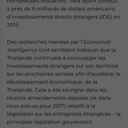
nombreuses industries ; cela ayant conduit
Yes, I have read the
Privacy Policy
Statement for this
à près de 9 milliards de dollars américains
website. Please send me business news and updates
for Asia!
d’investissements directs étrangers (IDE) en
2015.
- case sensitive
Des recherches menées par l’
Economist
Intelligence Unit
semblent indiquer que la
Thaïlande continuera à encourager les
investissements étrangers sur son territoire
sur les prochaines années afin d’accélérer le
développement économique de la
Thaïlande. Cela a été souligné dans les
récents amendements déposés (et dans
ceux prévus pour 2017) relatifs à la
législation sur les entreprises étrangères – la
principale législation gouvernant