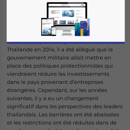
Écrit par :
Dezan Shira & Associates
Traduit par :
Alan Hervé
Suite au coup d’Etat ayant eu lieu en
Thaïlande en 2014, il a été allégué que le
gouvernement militaire allait mettre en
place des politiques protectionnistes qui
viendraient réduire les investissements
dans le pays provenant d’entreprises
étrangères. Cependant, sur les années
suivantes, il y a eu un changement
significatif dans les perspectives des leaders
thaïlandais. Les barrières ont été abaissées
et les restrictions ont été réduites dans de