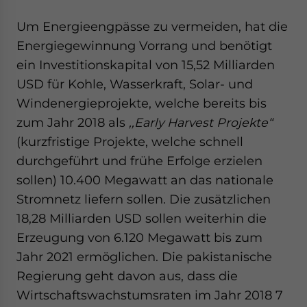
Yes, I have read the
Privacy Policy
Statement for this
website. Please send me business news and updates
Um Energieengpässe zu vermeiden, hat die
for Asia!
Energiegewinnung Vorrang und benötigt
ein Investitionskapital von 15,52 Milliarden
- case sensitive
USD für Kohle, Wasserkraft, Solar- und
Windenergieprojekte, welche bereits bis
zum Jahr 2018 als
,,Early Harvest Projekte“
(kurzfristige Projekte, welche schnell
durchgeführt und frühe Erfolge erzielen
sollen) 10.400 Megawatt an das nationale
Stromnetz liefern sollen. Die zusätzlichen
18,28 Milliarden USD sollen weiterhin die
Erzeugung von 6.120 Megawatt bis zum
Jahr 2021 ermöglichen. Die pakistanische
Regierung geht davon aus, dass die
Wirtschaftswachstumsraten im Jahr 2018 7