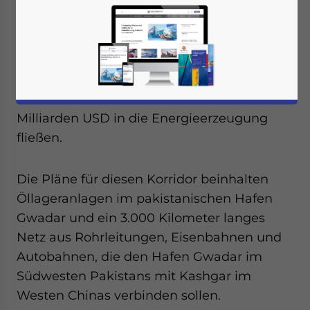
Energieabkommen im Wert von 46
Milliarden USD – Chinas bisherige größte
Investition in einen anderen Staat – zu dem
geplanten China-Pakistan-
Wirtschaftskorridor
(CPEC)
. Davon sollen 12
Milliarden USD in die Infrastruktur und 34
Milliarden USD in die Energieerzeugung
fließen.
Die Pläne für diesen Korridor beinhalten
Öllageranlagen im pakistanischen Hafen
Gwadar und ein 3.000 Kilometer langes
Netz aus Rohrleitungen, Eisenbahnen und
Autobahnen, die den Hafen Gwadar im
Südwesten Pakistans mit Kashgar im
Westen Chinas verbinden sollen.