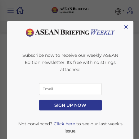
×
China – Pakistan
Subscribe now to receive our weekly ASEAN
Edition newsletter. Its free with no strings
Korridor
attached.
August 29, 2016
Posted by
German Desk
Reading Time:
4
minutes
Bei dem ersten Staatsbesuch des
SIGN UP NOW
chinesischen Präsidenten Xi Jinping in
Islamabad unterzeichneten beide Seiten im
Not convinced?
Click here
to see our last week's
April 2015 Infrastruktur- und
issue.