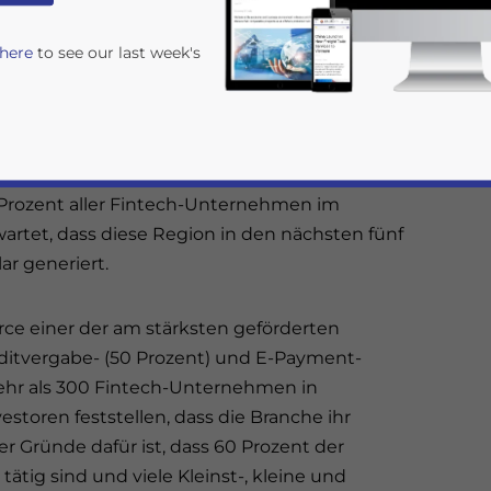
 here
to see our last week's
n geförderten Sektoren und wird von Peer-to-Peer
miniert.
r wettbewerbsfähigsten und dynamischsten in
enannten Unicorns und einem Decacorn in der
 Prozent aller Fintech-Unternehmen im
wartet, dass diese Region in den nächsten fünf
ar generiert.
e einer der am stärksten geförderten
rivacy Policy
Statement for this website. Please send me 
editvergabe- (50 Prozent) und E-Payment-
nsitive
ehr als 300 Fintech-Unternehmen in
storen feststellen, dass die Branche ihr
er Gründe dafür ist, dass 60 Prozent der
tätig sind und viele Kleinst-, kleine und