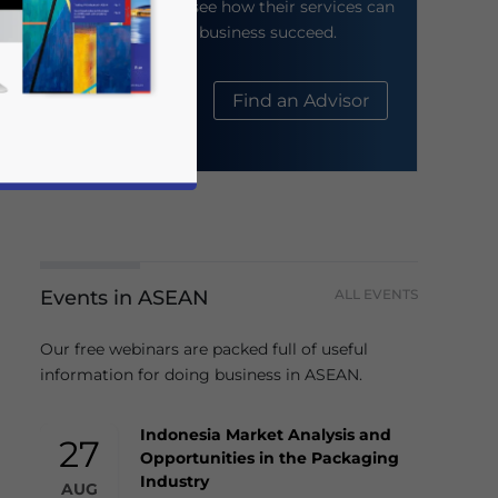
their website to see how their services can
help your business succeed.
About Us
Find an Advisor
Events in ASEAN
ALL EVENTS
business news and updates for Asia!
Our free webinars are packed full of useful
information for doing business in ASEAN.
Indonesia Market Analysis and
27
Opportunities in the Packaging
Industry
AUG