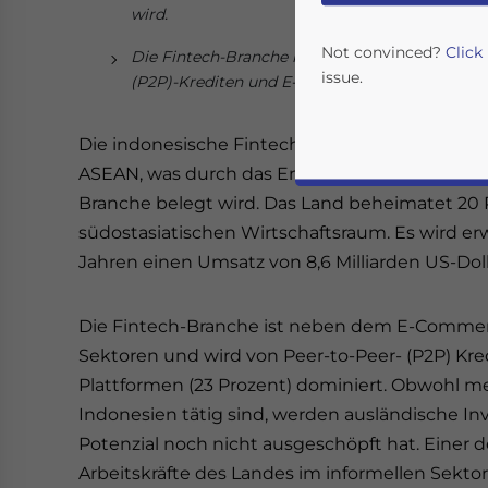
wird.
Not convinced?
Click
Die Fintech-Branche ist einer der am stärkste
issue.
(P2P)-Krediten und E-Payment-Plattformen do
Die indonesische Fintech-Branche ist eine de
ASEAN, was durch das Entstehen von vier sog
Branche belegt wird. Das Land beheimatet 20
südostasiatischen Wirtschaftsraum. Es wird er
Jahren einen Umsatz von 8,6 Milliarden US-Doll
Die Fintech-Branche ist neben dem E-Commerc
Yes, I have read the
P
Sektoren und wird von Peer-to-Peer- (P2P) Kr
- case se
Plattformen (23 Prozent) dominiert. Obwohl m
Indonesien tätig sind, werden ausländische Inve
Potenzial noch nicht ausgeschöpft hat. Einer d
Arbeitskräfte des Landes im informellen Sektor 