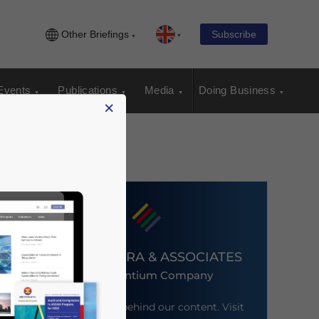
Other Briefings
Subscribe
Events
Publications
Media
Doing Business
×
DEZAN SHIRA & ASSOCIATES
An Ascentium Company
Meet the firm behind our content. Visit