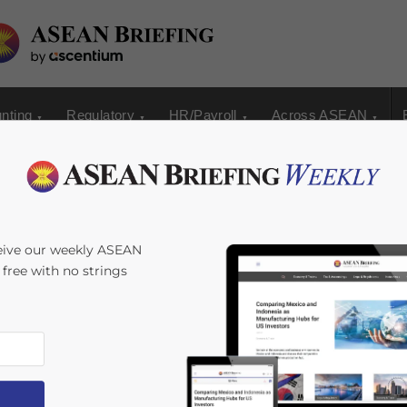
nting
Regulatory
HR/Payroll
Across ASEAN
sischen
eive our weekly ASEAN
s free with no strings
Sektor
4
minutes
r wettbewerbsfähigsten und dynamischsten in ASEAN,
n Unicorns und einem Decacorn in der Branche belegt