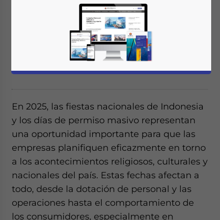
Prepare su empresa para las vacaciones de
2025 en Indonesia. Optimice la dotación de
personal, agilice las operaciones y
aproveche los picos de demanda de los
consumidores.
En 2025, las fiestas nacionales de Indonesia
y los días de permiso masivo representan
una oportunidad importante para que las
empresas planifiquen eficazmente en torno
a los acontecimientos religiosos, culturales y
nacionales del país. Estas fechas afectan a
todo, desde la dotación de personal y las
operaciones hasta el comportamiento de
los consumidores, especialmente en