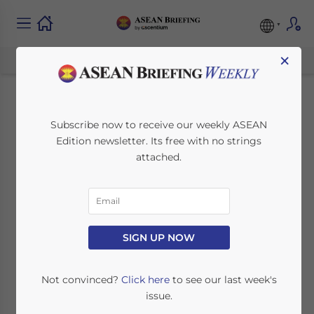
×
Calendario de
Subscribe now to receive our weekly ASEAN
Edition newsletter. Its free with no strings
festivos nacionales y
attached.
permisos colectivos
en Indonesia para
2025
SIGN UP NOW
Not convinced?
Click here
to see our last week's
December 9, 2024
Posted by
ASEAN Briefing
issue.
Written by
Ayman Falak Medina
Reading Time:
2
minutes