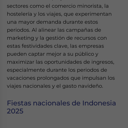
Yes, I have read the
Privacy Policy
Statement for this
sectores como el comercio minorista, la
website. Please send me business news and updates
hostelería y los viajes, que experimentan
for Asia!
una mayor demanda durante estos
periodos. Al alinear las campañas de
- case sensitive
marketing y la gestión de recursos con
estas festividades clave, las empresas
pueden captar mejor a su público y
maximizar las oportunidades de ingresos,
especialmente durante los periodos de
vacaciones prolongados que impulsan los
viajes nacionales y el gasto navideño.
Fiestas nacionales de Indonesia
2025